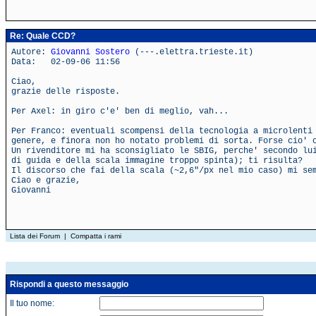
Re: Quale CCD?
Autore:
Giovanni Sostero
(---.elettra.trieste.it)
Data: 02-09-06 11:56
Ciao,
grazie delle risposte.
Per Axel: in giro c'e' ben di meglio, vah...
Per Franco: eventuali scompensi della tecnologia a microlenti
genere, e finora non ho notato problemi di sorta. Forse cio' 
Un rivenditore mi ha sconsigliato le SBIG, perche' secondo lu
di guida e della scala immagine troppo spinta); ti risulta?
Il discorso che fai della scala (~2,6"/px nel mio caso) mi se
Ciao e grazie,
Giovanni
Lista dei Forum
|
Compatta i rami
Rispondi a questo messaggio
Il tuo nome: