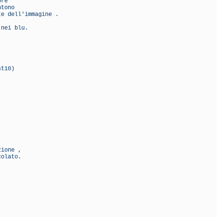
ore
ntono
te dell'immagine .
 nei blu.
st10)
zione ,
colato.
.