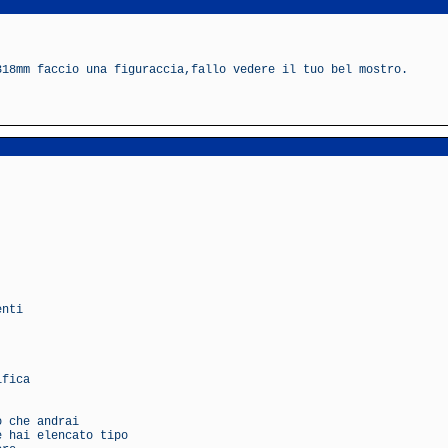
318mm faccio una figuraccia,fallo vedere il tuo bel mostro.
enti
ifica
o che andrai
e hai elencato tipo