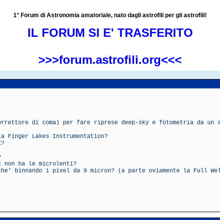
1° Forum di Astronomia amatoriale, nato dagli astrofili per gli astrofili!
IL FORUM SI E' TRASFERITO
>>>forum.astrofili.org<<<
orrettore di coma) per fare riprese deep-sky e fotometria da un 
la Finger Lakes Instrumentation?
E?
?
E non ha le microlenti?
che' binnando i pixel da 9 micron? (a parte oviamente la Full We