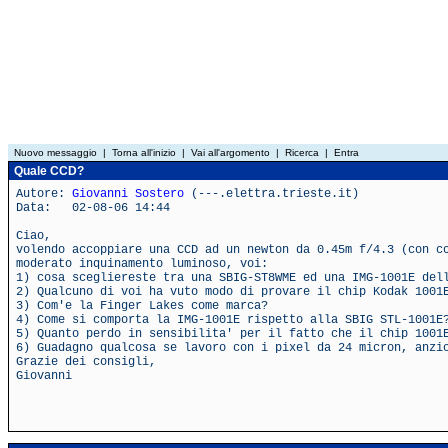
Nuovo messaggio
|
Torna all'inizio
|
Vai all'argomento
|
Ricerca
|
Entra
Quale CCD?
Autore:
Giovanni Sostero
(---.elettra.trieste.it)
Data: 02-08-06 14:44
Ciao,
volendo accoppiare una CCD ad un newton da 0.45m f/4.3 (con c
moderato inquinamento luminoso, voi:
1) cosa scegliereste tra una SBIG-ST8WME ed una IMG-1001E del
2) Qualcuno di voi ha vuto modo di provare il chip Kodak 1001
3) Com'e la Finger Lakes come marca?
4) Come si comporta la IMG-1001E rispetto alla SBIG STL-1001E
5) Quanto perdo in sensibilita' per il fatto che il chip 1001
6) Guadagno qualcosa se lavoro con i pixel da 24 micron, anzi
Grazie dei consigli,
Giovanni