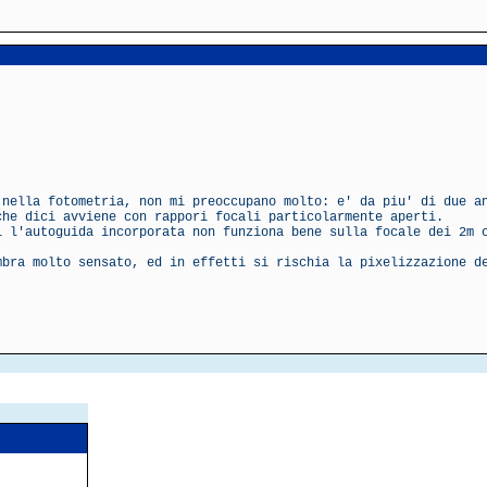
 nella fotometria, non mi preoccupano molto: e' da piu' di due a
che dici avviene con rappori focali particolarmente aperti.
i l'autoguida incorporata non funziona bene sulla focale dei 2m 
mbra molto sensato, ed in effetti si rischia la pixelizzazione d