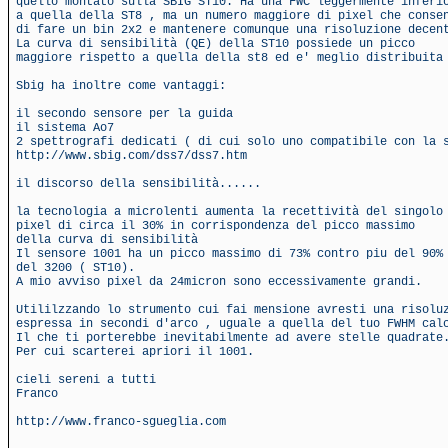
quello montato sulla SBIG ST10. Ha una FWC leggermente inferi
a quella della ST8 , ma un numero maggiore di pixel che conse
di fare un bin 2x2 e mantenere comunque una risoluzione decen
La curva di sensibilità (QE) della ST10 possiede un picco
maggiore rispetto a quella della st8 ed e' meglio distribuita
Sbig ha inoltre come vantaggi:
il secondo sensore per la guida
il sistema Ao7
2 spettrografi dedicati ( di cui solo uno compatibile con la 
http://www.sbig.com/dss7/dss7.htm
il discorso della sensibilità......
la tecnologia a microlenti aumenta la recettività del singolo
pixel di circa il 30% in corrispondenza del picco massimo
della curva di sensibilità
Il sensore 1001 ha un picco massimo di 73% contro piu del 90%
del 3200 ( ST10).
A mio avviso pixel da 24micron sono eccessivamente grandi.
Utililzzando lo strumento cui fai mensione avresti una risolu
espressa in secondi d'arco , uguale a quella del tuo FWHM cal
Il che ti porterebbe inevitabilmente ad avere stelle quadrate
Per cui scarterei apriori il 1001.
cieli sereni a tutti
Franco
http://www.franco-sgueglia.com