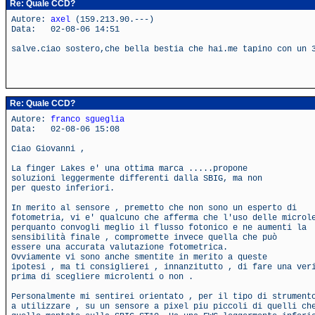
Re: Quale CCD?
Autore:
axel
(159.213.90.---)
Data: 02-08-06 14:51
salve.ciao sostero,che bella bestia che hai.me tapino con un 
Re: Quale CCD?
Autore:
franco sgueglia
Data: 02-08-06 15:08
Ciao Giovanni ,
La finger Lakes e' una ottima marca .....propone
soluzioni leggermente differenti dalla SBIG, ma non
per questo inferiori.
In merito al sensore , premetto che non sono un esperto di
fotometria, vi e' qualcuno che afferma che l'uso delle microl
perquanto convogli meglio il flusso fotonico e ne aumenti la
sensibilità finale , compromette invece quella che può
essere una accurata valutazione fotometrica.
Ovviamente vi sono anche smentite in merito a queste
ipotesi , ma ti consiglierei , innanzitutto , di fare una ver
prima di scegliere microlenti o non .
Personalmente mi sentirei orientato , per il tipo di strument
a utilizzare , su un sensore a pixel piu piccoli di quelli ch